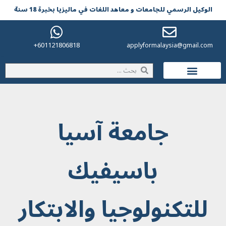
الوکیل الرسمي للجامعات و معاهد اللغات في مالیزیا بخبرة 18 سنة
601121806818+
applyformalaysia@gmail.com
الحياة في ماليزيا
جامعة آسيا
باسيفيك
للتكنولوجيا والابتكار