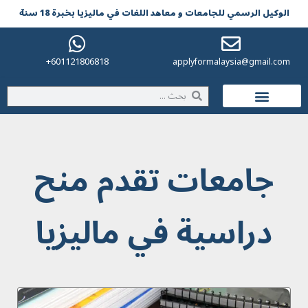
الوکیل الرسمي للجامعات و معاهد اللغات في مالیزیا بخبرة 18 سنة
601121806818+
applyformalaysia@gmail.com
الحياة في ماليزيا
جامعات تقدم منح
دراسية في ماليزيا