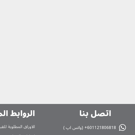
اتصل بنا
الروابط ال
الاوراق المطلوبة للقب
601121806818+ (واتس اپ )