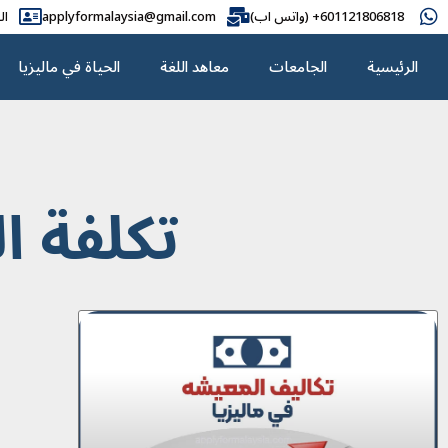
601121806818+ (واتس اب)
applyformalaysia@gmail.com
ال
الرئيسية
الجامعات
معاهد اللغة
الحياة في ماليزيا
تکلفة ا