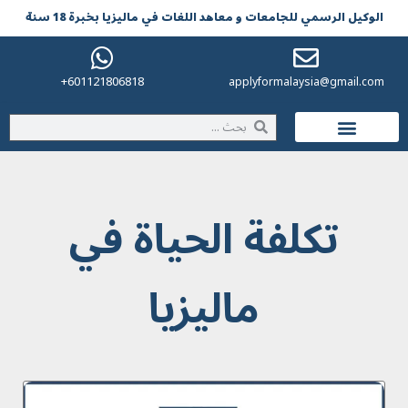
الوکیل الرسمي للجامعات و معاهد اللغات في مالیزیا بخبرة 18 سنة
601121806818+
applyformalaysia@gmail.com
الحياة في ماليزيا
تکلفة الحیاة في
مالیزیا