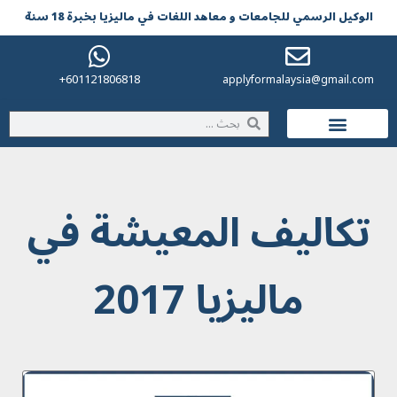
الوکیل الرسمي للجامعات و معاهد اللغات في مالیزیا بخبرة 18 سنة
601121806818+
applyformalaysia@gmail.com
الحياة في ماليزيا
تکالیف المعیشة في
مالیزیا 2017