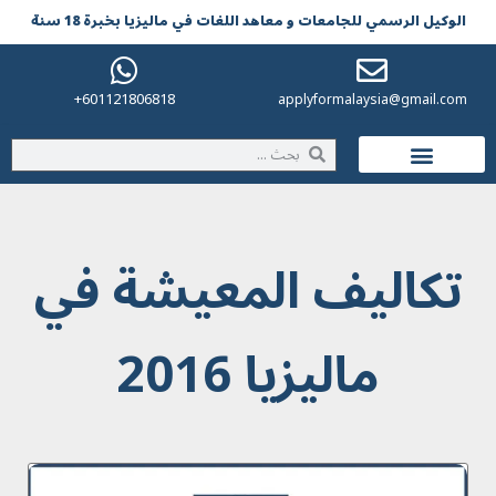
الوکیل الرسمي للجامعات و معاهد اللغات في مالیزیا بخبرة 18 سنة
601121806818+
applyformalaysia@gmail.com
الحياة في ماليزيا
تکالیف المعیشة في
مالیزیا 2016