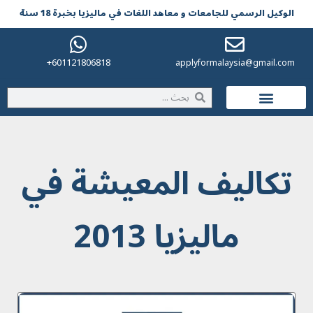
الوکیل الرسمي للجامعات و معاهد اللغات في مالیزیا بخبرة 18 سنة
601121806818+
applyformalaysia@gmail.com
الحياة في ماليزيا
تکالیف المعیشة في
مالیزیا 2013