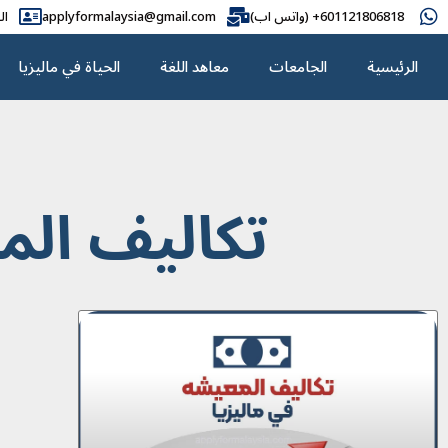
601121806818+ (واتس اب)
applyformalaysia@gmail.com
ال
الرئيسية
الجامعات
معاهد اللغة
الحياة في ماليزيا
تکالیف الم