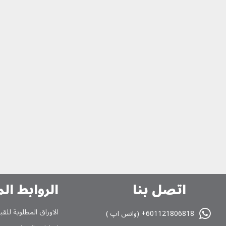
اتصل بنا
الروابط ال
الاوراق المطلوبة للقب
601121806818+ (واتس اپ )