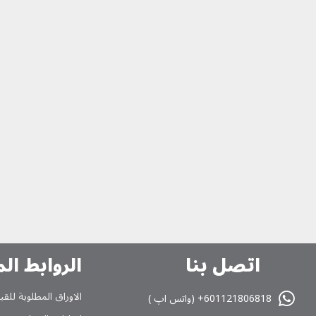
اتصل بنا
الروابط ال
الاوراق المطلوبة للقب
601121806818+ (واتس اپ )