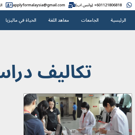
601121806818+ (واتس اب)
applyformalaysia@gmail.com
ال
الرئيسية
الجامعات
معاهد اللغة
الحياة في ماليزيا
تكاليف دراسة