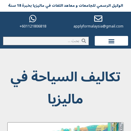
الوکیل الرسمي للجامعات و معاهد اللغات في مالیزیا بخبرة 18 سنة
601121806818+
applyformalaysia@gmail.com
الحياة في ماليزيا
تكاليف السياحة في
ماليزيا