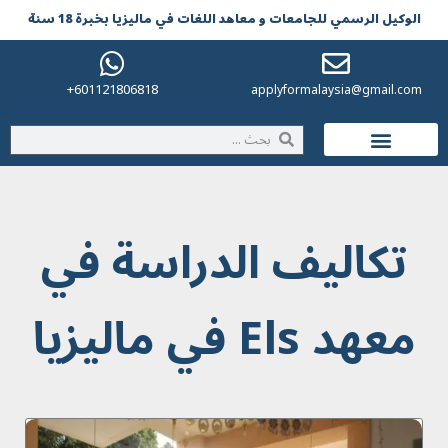
الوکیل الرسمي للجامعات و معاهد اللغات في مالیزیا بخبرة 18 سنة
601121806818+
applyformalaysia@gmail.com
الحياة في ماليزيا
تكاليف الدراسة في
معهد Els في ماليزيا