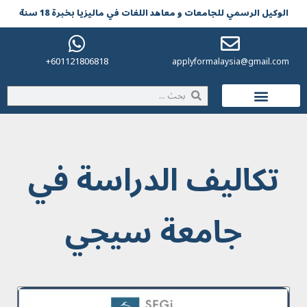
الوکیل الرسمي للجامعات و معاهد اللغات في مالیزیا بخبرة 18 سنة
601121806818+
applyformalaysia@gmail.com
الحياة في ماليزيا
تكاليف الدراسة في
جامعة سيجي