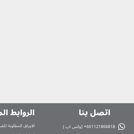
اتصل بنا
الروابط ال
الاوراق المطلوبة للقب
601121806818+ (واتس اپ )