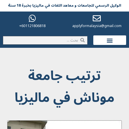
الوکیل الرسمي للجامعات و معاهد اللغات في مالیزیا بخبرة 18 سنة
601121806818+
applyformalaysia@gmail.com
الحياة في ماليزيا
ترتيب جامعة
موناش في ماليزيا