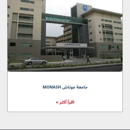
جامعة موناش MONASH
اقرأ أكثر »