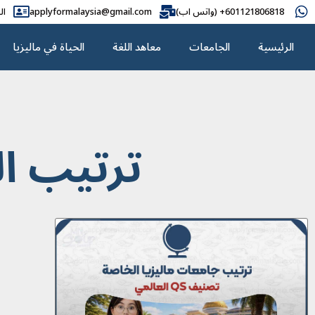
601121806818+ (واتس اب)
applyformalaysia@gmail.com
ال
الرئيسية
الجامعات
معاهد اللغة
الحياة في ماليزيا
ترتيب ال