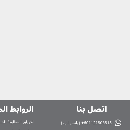
اتصل بنا
الروابط ال
الاوراق المطلوبة للقب
601121806818+ (واتس اپ )