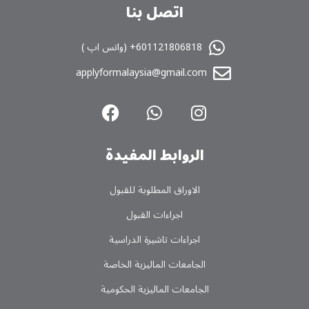
اتصل بنا
601121806818+ (واتس اپ )
applyformalaysia@gmail.com
الروابط المفیدة
الاوراق المطلوبة للقبول
اجراءات القبول
اجراءات تاشیرة الدراسیة
الجامعات المالیزیة الخاصة
الجامعات المالیزیة الحکومیة