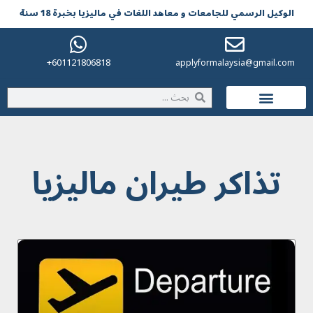
الوکیل الرسمي للجامعات و معاهد اللغات في مالیزیا بخبرة 18 سنة
601121806818+
applyformalaysia@gmail.com
الحياة في ماليزيا
تذاكر طيران ماليزيا