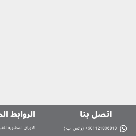
اتصل بنا
الروابط ال
الاوراق المطلوبة للقب
601121806818+ (واتس اپ )