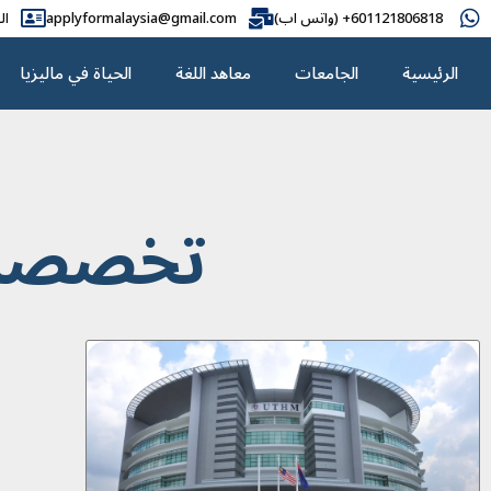
601121806818+ (واتس اب)
applyformalaysia@gmail.com
ال
الرئيسية
الجامعات
معاهد اللغة
الحياة في ماليزيا
تخصصات ج