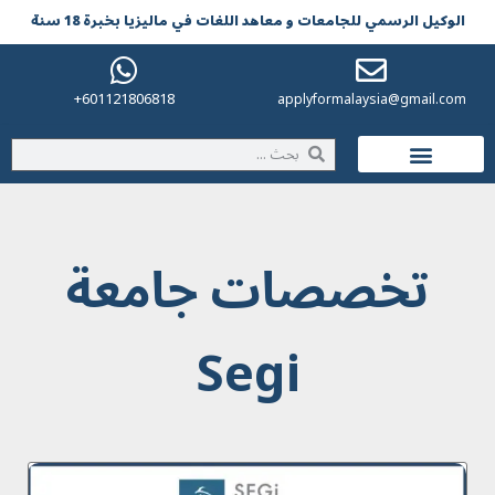
الوکیل الرسمي للجامعات و معاهد اللغات في مالیزیا بخبرة 18 سنة
601121806818+
applyformalaysia@gmail.com
الحياة في ماليزيا
تخصصات جامعة
Segi