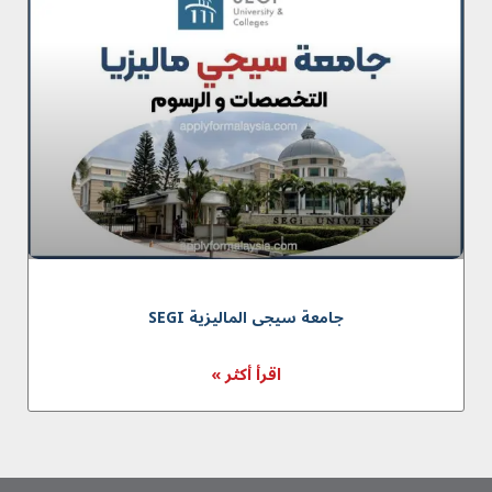
جامعة سیجی المالیزیة SEGI
اقرأ أكثر »