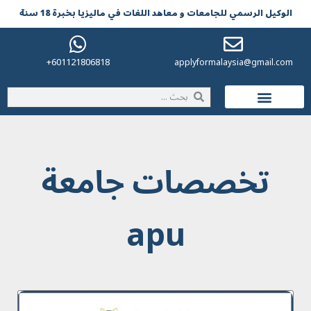
الوکیل الرسمي للجامعات و معاهد اللغات في مالیزیا بخبرة 18 سنة
601121806818+
applyformalaysia@gmail.com
الحياة في ماليزيا
تخصصات جامعة
apu