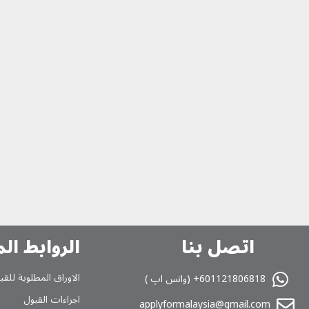
اتصل بنا
الروابط ال
الاوراق المطلوبة للقب
601121806818+ (واتس اپ )
اجراءات القبول
applyformalaysia@gmail.com