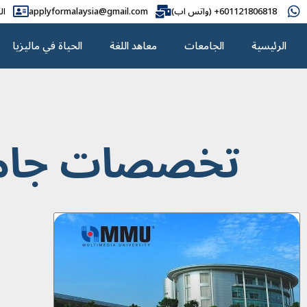
601121806818+ (واتس اب)
applyformalaysia@gmail.com
ال
الرئيسية
الجامعات
معاهد اللغة
الحياة في ماليزيا
تخصصات جامعة