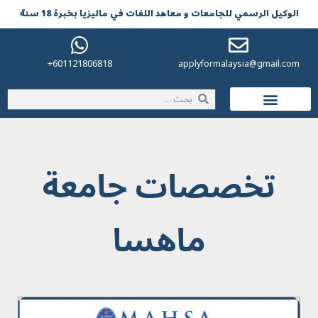
الوکیل الرسمي للجامعات و معاهد اللغات في مالیزیا بخبرة 18 سنة
601121806818+
applyformalaysia@gmail.com
الحياة في ماليزيا
تخصصات جامعة
ماهسا