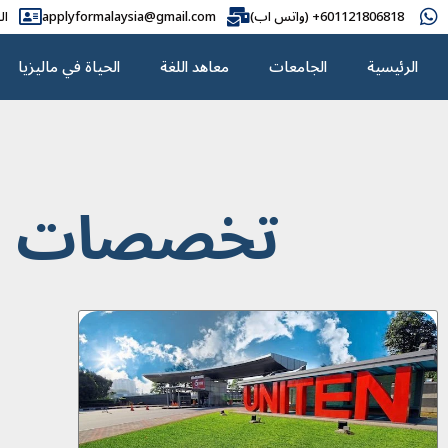
601121806818+ (واتس اب)
applyformalaysia@gmail.com
ال
الرئيسية
الجامعات
معاهد اللغة
الحياة في ماليزيا
تخصصات جام