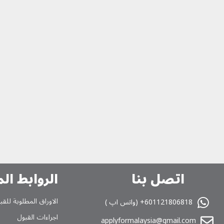
اتصل بنا
الروابط ال
الاوراق المطلوبة للقب
601121806818+ (واتس اپ )
اجراءات القبول
applyformalaysia@gmail.com