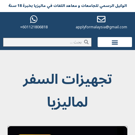
الوکیل الرسمي للجامعات و معاهد اللغات في مالیزیا بخبرة 18 سنة
601121806818+
applyformalaysia@gmail.com
الحياة في ماليزيا
تجهيزات السفر
لماليزيا