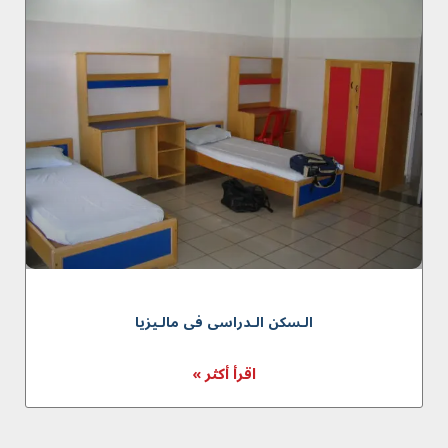
الـسكن الـدراسى فى مالـيزيا
اقرأ أكثر »