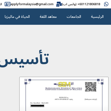
601121806818+ (واتس اب)
applyformalaysia@gmail.com
ال
الرئيسية
الجامعات
معاهد اللغة
الحياة في ماليزيا
تأسيس ش