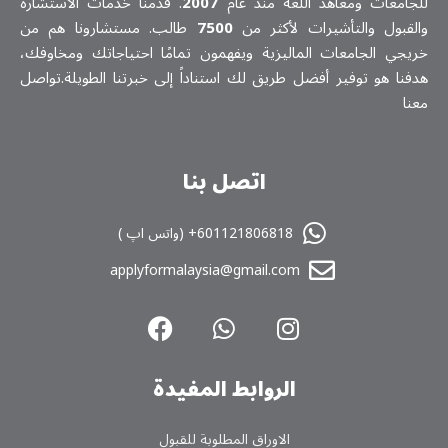
للجامعات ومعاهد اللغة منذ عام
2007
. قدمنا خدمات الاستشارة
والقبول والتأشيرات لأكثر من
7500
طالب. مستشارونا هم من
خريجي الجامعات الماليزية ويفهمون تمامًا احتياجاتك ومخاوفك،
هدفنا هو توفير أفضل طريق لك استناداً إلى خبرتنا الطويلة.تواصل
معنا
اتصل بنا
601121806818+ (واتس اپ )
applyformalaysia@gmail.com
الروابط المفیدة
الاوراق المطلوبة للقبول