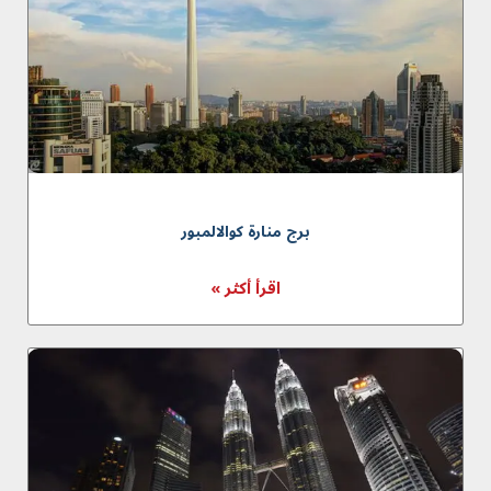
برج منارة كوالالمبور
اقرأ أكثر »