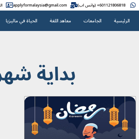
601121806818+ (واتس اب)
applyformalaysia@gmail.com
ال
الرئيسية
الجامعات
معاهد اللغة
الحياة في ماليزيا
بداية شهر