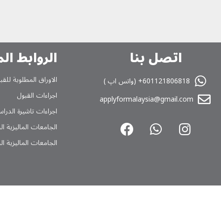
اتصل بنا
الروابط ال
الاوراق المطلوبة للقب
601121806818+ (واتس اپ )
اجراءات القبول
applyformalaysia@gmail.com
اجراءات تاشیرة الدراس
الجامعات المالیزیة ا
الجامعات المالیزیة ا