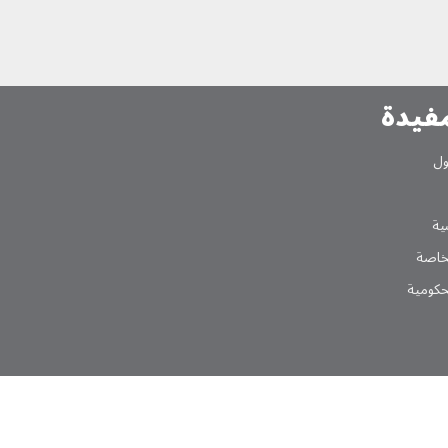
مفیدة
ول
یة
لخاصة
لحکومیة