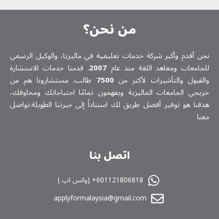
من نحن؟
نحن أقدم وأكبر شركة خدمات تعلیمیة في ماليزيا، والوكيل الرسمي
للجامعات ومعاهد اللغة منذ عام
2007
. قدمنا خدمات الاستشارة
والقبول والتأشيرات لأكثر من
7500
طالب. مستشارونا هم من
خريجي الجامعات الماليزية ويفهمون تمامًا احتياجاتك ومخاوفك،
هدفنا هو توفير أفضل طريق لك استناداً إلى خبرتنا الطويلة.تواصل
معنا
اتصل بنا
601121806818+ (واتس اپ )
applyformalaysia@gmail.com