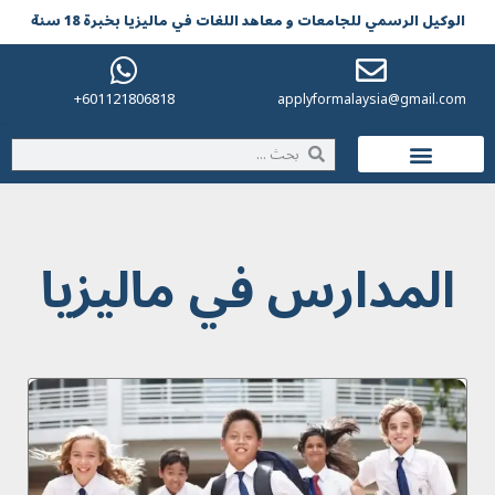
الوکیل الرسمي للجامعات و معاهد اللغات في مالیزیا بخبرة 18 سنة
601121806818+
applyformalaysia@gmail.com
الحياة في ماليزيا
المدارس في مالیزیا