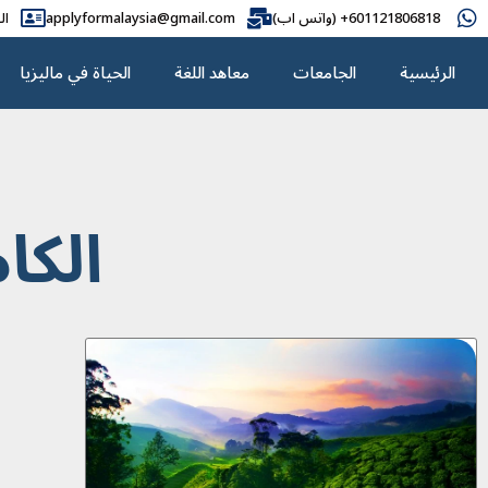
601121806818+ (واتس اب)
applyformalaysia@gmail.com
ال
الرئيسية
الجامعات
معاهد اللغة
الحياة في ماليزيا
الكا