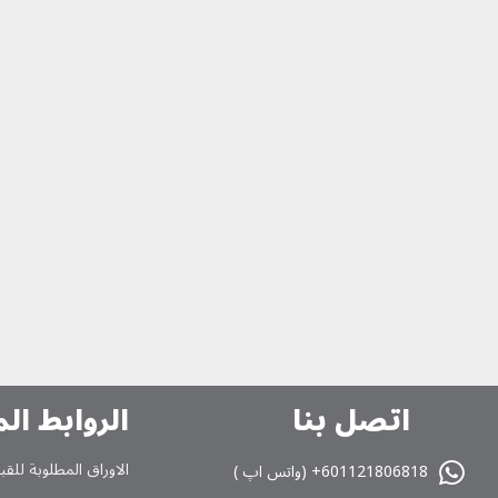
اتصل بنا
الروابط ال
الاوراق المطلوبة للقب
601121806818+ (واتس اپ )