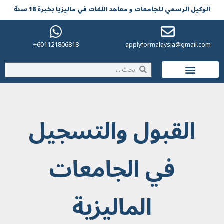
الوکیل الرسمي للجامعات و معاهد اللغات في مالیزیا بخبرة 18 سنة
601121806818+
applyformalaysia@gmail.com
الحياة في ماليزيا
القبول والتسجيل
في الجامعات
الماليزية