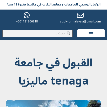
الوکیل الرسمي للجامعات و معاهد اللغات في مالیزیا بخبرة 18 سنة
601121806818+
applyformalaysia@gmail.com
الحياة في ماليزيا
القبول في جامعة
tenaga ماليزيا