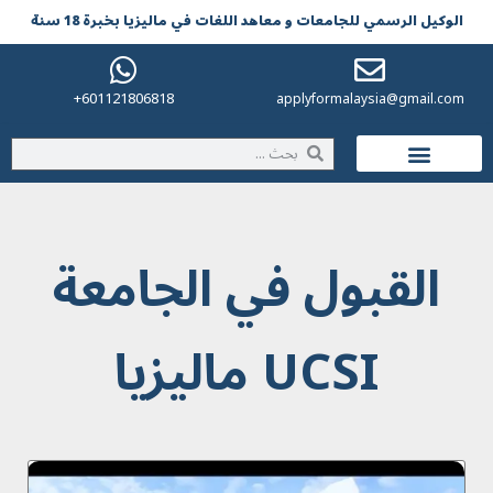
الوکیل الرسمي للجامعات و معاهد اللغات في مالیزیا بخبرة 18 سنة
601121806818+
applyformalaysia@gmail.com
الحياة في ماليزيا
القبول في الجامعة
UCSI ماليزيا