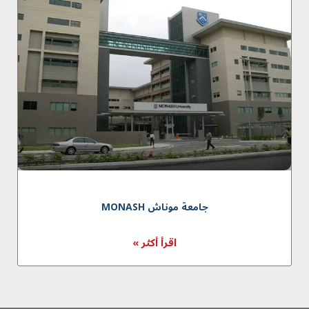
جامعة موناش MONASH
اقرأ أكثر »