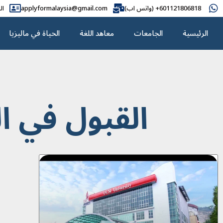
601121806818+ (واتس اب)
applyformalaysia@gmail.com
ال
الرئيسية
الجامعات
معاهد اللغة
الحياة في ماليزيا
القبول في ال