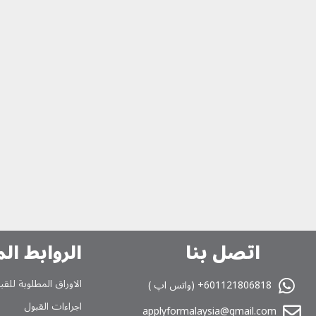
اتصل بنا
الروابط ال
الاوراق المطلوبة للقب
601121806818+ (واتس اپ )
اجراءات القبول
applyformalaysia@gmail.com