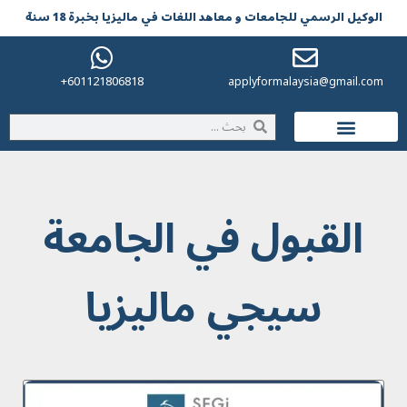
الوکیل الرسمي للجامعات و معاهد اللغات في مالیزیا بخبرة 18 سنة
601121806818+
applyformalaysia@gmail.com
الحياة في ماليزيا
القبول في الجامعة
سيجي ماليزيا