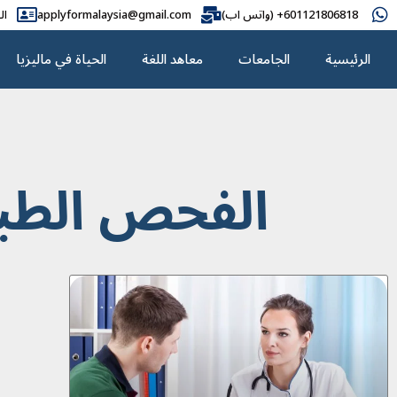
601121806818+ (واتس اب)
applyformalaysia@gmail.com
ال
الرئيسية
الجامعات
معاهد اللغة
الحياة في ماليزيا
الفحص الطبي