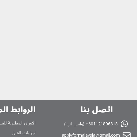
اتصل بنا
الروابط ال
الاوراق المطلوبة للقب
601121806818+ (واتس اپ )
اجراءات القبول
applyformalaysia@gmail.com