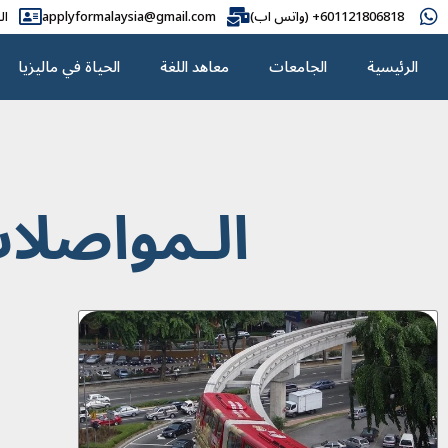
601121806818+ (واتس اب)
applyformalaysia@gmail.com
ال
الرئيسية
الجامعات
معاهد اللغة
الحياة في ماليزيا
الـمواصلات