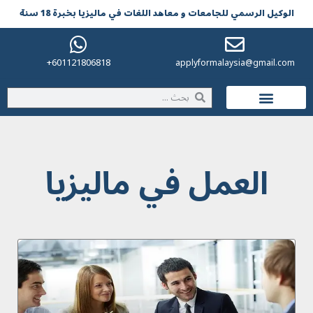
الوکیل الرسمي للجامعات و معاهد اللغات في مالیزیا بخبرة 18 سنة
601121806818+
applyformalaysia@gmail.com
الحياة في ماليزيا
العمل في ماليزيا