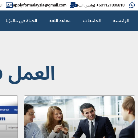
601121806818+ (واتس اب)
applyformalaysia@gmail.com
ال
الرئيسية
الجامعات
معاهد اللغة
الحياة في ماليزيا
العمل ف