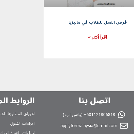
فرص العمل للطلاب في ماليزيا
اقرأ أكثر »
اتصل بنا
الروابط ال
الاوراق المطلوبة للقب
601121806818+ (واتس اپ )
اجراءات القبول
applyformalaysia@gmail.com
اجراءات تاشیرة الدراس