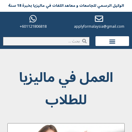
الوکیل الرسمي للجامعات و معاهد اللغات في مالیزیا بخبرة 18 سنة
601121806818+
applyformalaysia@gmail.com
الحياة في ماليزيا
العمل في ماليزيا
للطلاب