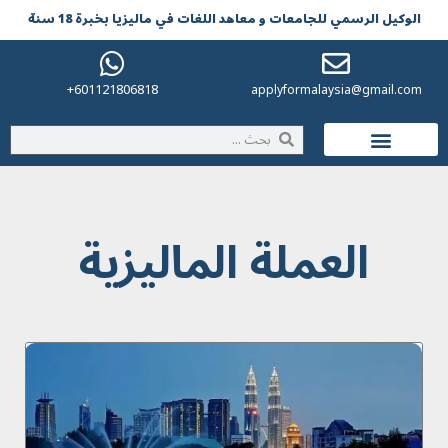
الوکیل الرسمي للجامعات و معاهد اللغات في مالیزیا بخبرة 18 سنة
601121806818+
applyformalaysia@gmail.com
الحياة في ماليزيا
العملة الماليزية