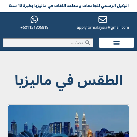
الوکیل الرسمي للجامعات و معاهد اللغات في مالیزیا بخبرة 18 سنة
601121806818+
applyformalaysia@gmail.com
الحياة في ماليزيا
الطقس في ماليزيا