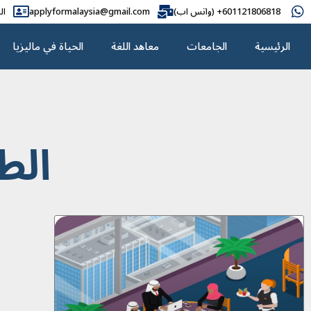
601121806818+ (واتس اب)
applyformalaysia@gmail.com
ال
الرئيسية
الجامعات
معاهد اللغة
الحياة في ماليزيا
الط