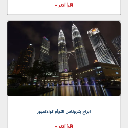
اقرأ أكثر »
ابراج بتروناس التوأم كوالالمبور
اقرأ أكثر »