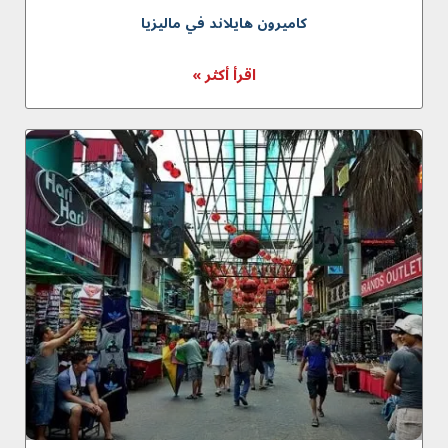
كاميرون هايلاند في ماليزيا
اقرأ أكثر »