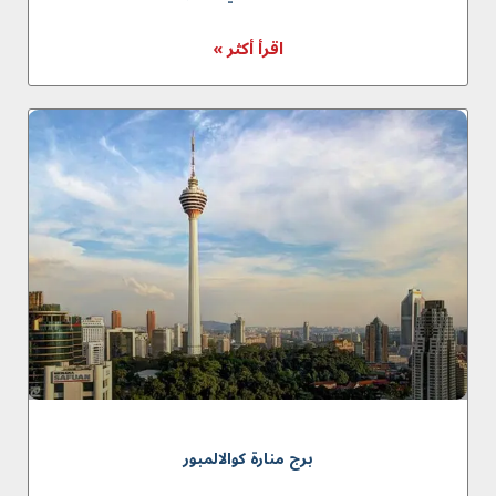
اقرأ أكثر »
برج منارة كوالالمبور