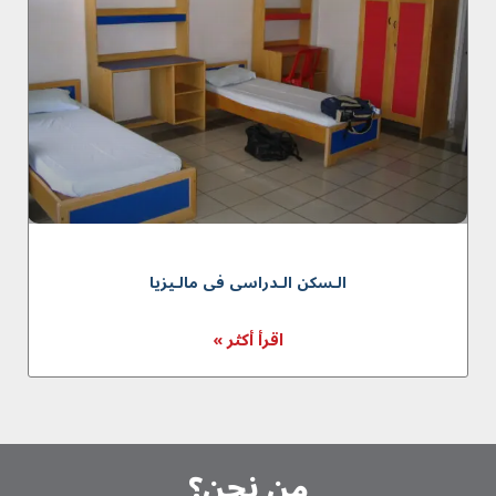
الـسكن الـدراسى فى مالـيزيا
اقرأ أكثر »
من نحن؟