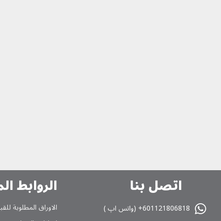
اتصل بنا
الروابط ال
الاوراق المطلوبة للقب
601121806818+ (واتس اپ )