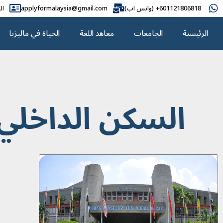
601121806818+ (واتس اب)
applyformalaysia@gmail.com
ال
الرئيسية
الجامعات
معاهد اللغة
الحياة في ماليزيا
السكن الداخلي في جا