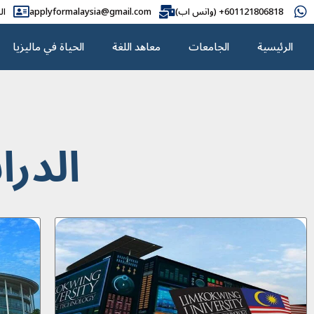
601121806818+ (واتس اب)
applyformalaysia@gmail.com
ال
الرئيسية
الجامعات
معاهد اللغة
الحياة في ماليزيا
الدرا