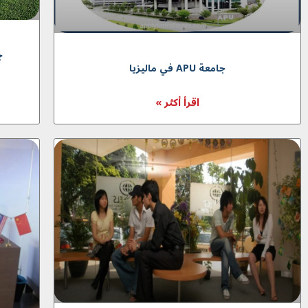
ج
جامعة APU في مالیزیا
اقرأ أكثر »