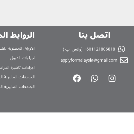
اتصل بنا
الروابط ال
الاوراق المطلوبة للقب
601121806818+ (واتس اپ )
اجراءات القبول
applyformalaysia@gmail.com
اجراءات تاشیرة الدراس
الجامعات المالیزیة ا
الجامعات المالیزیة ا