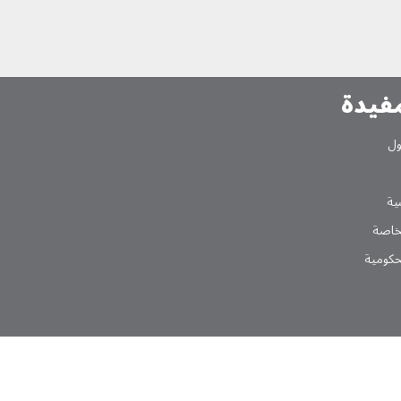
مفیدة
ول
یة
لخاصة
لحکومیة